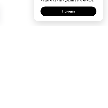
нашего сайта и делать его лучше.
Принять
AI-помощник
Сортировка
По популярности
Цена по возрастанию
Цена по убыванию
Покупателям