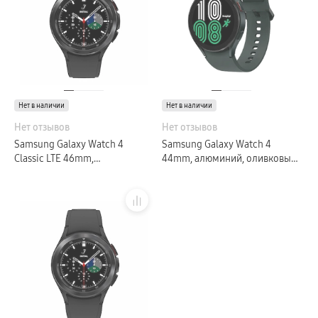
Galaxy Watch Ультра
Galaxy Watch 9
пвз
Galaxy Watch 8 Класcика
Аксессуары для смарт-часов
Зарядные устройства для смарт-часов
Ремешки для часов
сплит
гарантия
Нет в наличии
Нет в наличии
доставка
ТВ и Аудио
Нет отзывов
Нет отзывов
Домашние кинотеатры
Samsung Galaxy Watch 4
Samsung Galaxy Watch 4
Телевизоры Samsung Серия 5
Classic LTE 46mm,
Телевизоры Samsung Серия 8
44mm, алюминий, оливковый
Телевизоры Samsung Серия 9
нержавеющая сталь, черный
(РСТ)
Телевизоры Samsung Серия Q
Телевизоры Samsung Серия The Frame
Телевизоры Samsung Серия S (OLED)
Телевизоры Samsung Серия 6
Телевизоры Samsung Серия Микро RGB
Телевизоры Samsung Серия Мини LED
Портативные дисплеи Samsung
гарантия
сплит
доставка
Аксессуары для тв
Кронштейны
Рамки