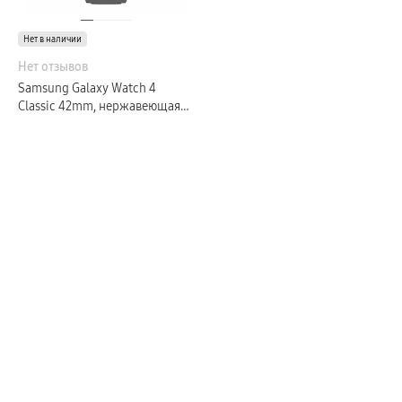
пвз
Мультимедиа
Нет в наличии
гарантия
Наушники
Нет отзывов
Беспроводные наушники
Проводные наушники
Samsung Galaxy Watch 4
Наушники с шумоподавлением
Classic 42mm, нержавеющая
TWS наушники
сталь, черный (РСТ)
доставка
Акустические системы
пвз
сплит
Аксессуары
Поисковые трекеры
Чехлы
Защитные стекла
Зарядные устройства
Карты памяти и флэш-накопители
Кабели и переходники
Автомобильные держатели
Внешние аккумуляторы
Стилусы
Ремешки для часов
Аксессуары для телевизоров
Аксессуары для проекторов
Накопители
Клавиатуры для планшетов
Клавиатуры