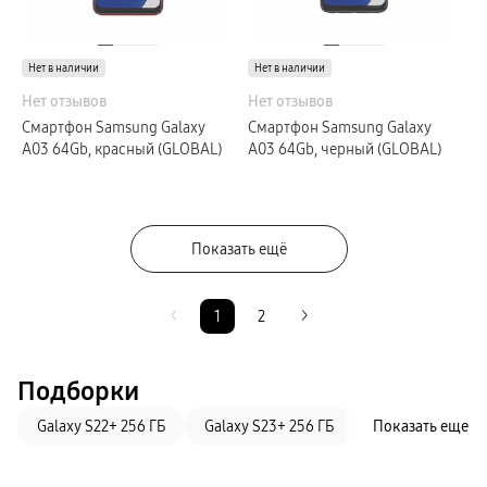
Нет в наличии
Нет в наличии
Нет отзывов
Нет отзывов
Смартфон Samsung Galaxy
Смартфон Samsung Galaxy
A03 64Gb, красный (GLOBAL)
A03 64Gb, черный (GLOBAL)
Показать ещё
1
2
Подборки
Galaxy S22+ 256 ГБ
Galaxy S23+ 256 ГБ
Galaxy S23+ 512 
Показать еще