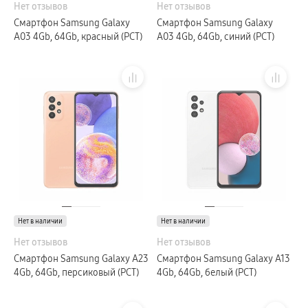
Нет отзывов
Нет отзывов
Клавиатуры для планшетов
Клавиатуры
Смартфон Samsung Galaxy
Смартфон Samsung Galaxy
пвз
A03 4Gb, 64Gb, красный (РСТ)
A03 4Gb, 64Gb, синий (РСТ)
сплит
Уценка
Нет в наличии
Нет в наличии
Нет отзывов
Нет отзывов
Смартфон Samsung Galaxy A23
Смартфон Samsung Galaxy A13
4Gb, 64Gb, персиковый (РСТ)
4Gb, 64Gb, белый (РСТ)