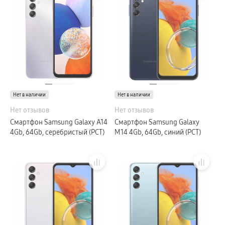
Смарт-часы
Galaxy Watch Ультра 2
Galaxy Watch Ультра
Galaxy Watch 9
пвз
Galaxy Watch 8 Класcика
Аксессуары для смарт-часов
Зарядные устройства для смарт-часов
Ремешки для часов
сплит
гарантия
Нет в наличии
доставка
Нет в наличии
ТВ и Аудио
Нет отзывов
Нет отзывов
Домашние кинотеатры
Телевизоры Samsung Серия 5
Смартфон Samsung Galaxy A14
Смартфон Samsung Galaxy
Телевизоры Samsung Серия 8
4Gb, 64Gb, серебристый (РСТ)
M14 4Gb, 64Gb, синий (РСТ)
Телевизоры Samsung Серия 9
Телевизоры Samsung Серия Q
Телевизоры Samsung Серия The Frame
Телевизоры Samsung Серия S (OLED)
Телевизоры Samsung Серия 6
Телевизоры Samsung Серия Микро RGB
Телевизоры Samsung Серия Мини LED
Портативные дисплеи Samsung
гарантия
сплит
доставка
Аксессуары для тв