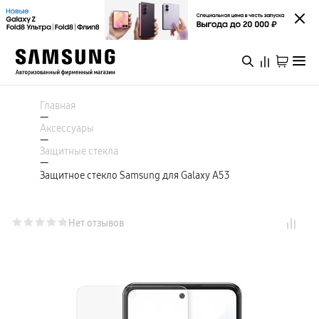
Каталог
Смартфоны
Главная
Galaxy S
—
Galaxy S26 Ультра
Аксессуары
Galaxy S26+
Войти или зарегистрироваться
—
Galaxy S26
Защитные стекла
Galaxy S25
—
Специальная версия Galaxy S25 FE
Защитное стекло Samsung для Galaxy A53
Ухта
Galaxy Z
Galaxy Z Fold8 Ультра
Galaxy Z Fold8
Galaxy Z Флип8
Нет отзывов
Каталог
Galaxy Z TriFold
Galaxy Z Fold 7
Специальная версия Galaxy Z Флип7 FE
Galaxy A
Акции
Galaxy A57
Galaxy A37
Galaxy A27
Galaxy A17
Новинки
Аксессуары для смартфонов