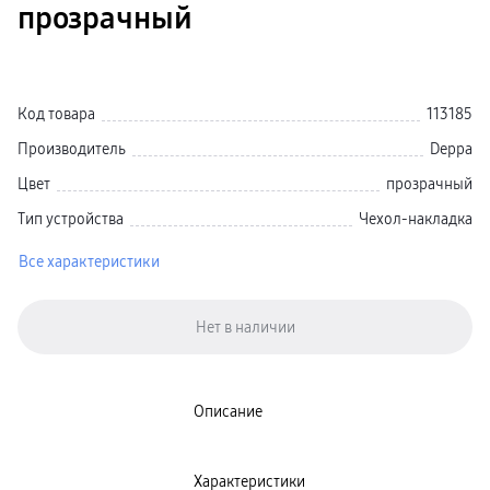
прозрачный
Galaxy Watch Ультра
Galaxy Watch 9
пвз
Galaxy Watch 8 Класcика
Аксессуары для смарт-часов
Зарядные устройства для смарт-часов
Код товара
113185
Ремешки для часов
сплит
Производитель
Deppa
гарантия
доставка
Цвет
прозрачный
ТВ и Аудио
Домашние кинотеатры
Тип устройства
Чехол-накладка
Телевизоры Samsung Серия 5
Телевизоры Samsung Серия 8
Все характеристики
Телевизоры Samsung Серия 9
Телевизоры Samsung Серия Q
Телевизоры Samsung Серия The Frame
Телевизоры Samsung Серия S (OLED)
Телевизоры Samsung Серия 6
Телевизоры Samsung Серия Микро RGB
Телевизоры Samsung Серия Мини LED
Портативные дисплеи Samsung
гарантия
Описание
сплит
доставка
Аксессуары для тв
Кронштейны
Характеристики
Рамки