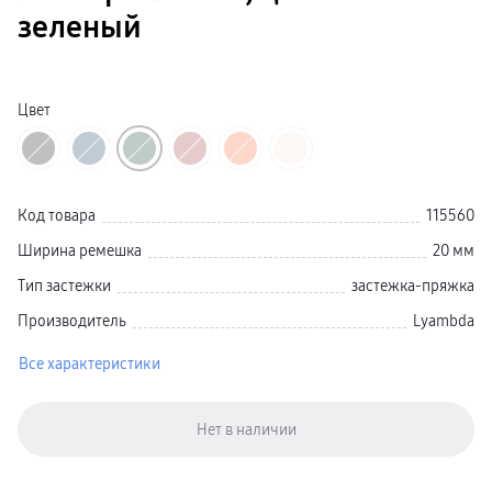
Galaxy Watch Ультра
зеленый
Galaxy Watch 9
пвз
Galaxy Watch 8 Класcика
Аксессуары для смарт-часов
Зарядные устройства для смарт-часов
Цвет
Ремешки для часов
сплит
гарантия
доставка
ТВ и Аудио
Домашние кинотеатры
Код товара
115560
Телевизоры Samsung Серия 5
Телевизоры Samsung Серия 8
Ширина ремешка
20 мм
Телевизоры Samsung Серия 9
Телевизоры Samsung Серия Q
Тип застежки
застежка-пряжка
Телевизоры Samsung Серия The Frame
Телевизоры Samsung Серия S (OLED)
Производитель
Lyambda
Телевизоры Samsung Серия 6
Телевизоры Samsung Серия Микро RGB
Все характеристики
Телевизоры Samsung Серия Мини LED
Портативные дисплеи Samsung
гарантия
сплит
доставка
Аксессуары для тв
Кронштейны
Рамки