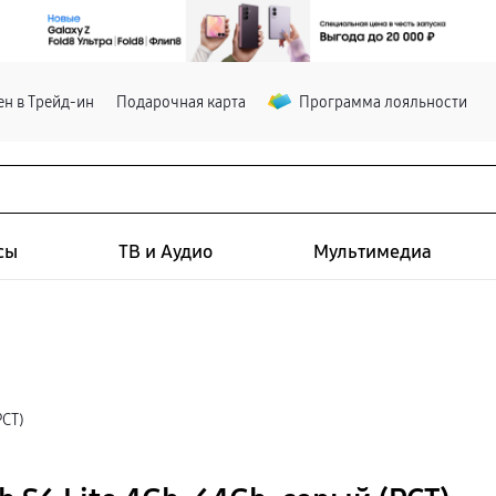
н в Трейд-ин
Подарочная карта
Программа лояльности
сы
ТВ и Аудио
Мультимедиа
РСТ)