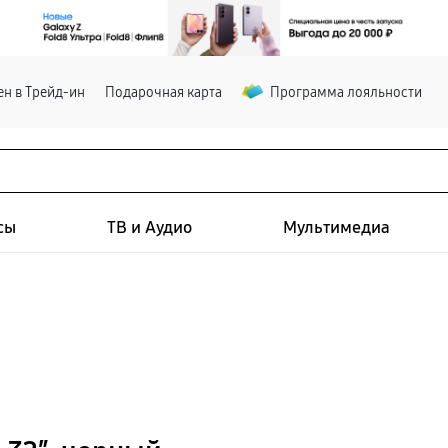
н в Трейд-ин
Подарочная карта
Программа лояльности
сы
ТВ и Аудио
Мультимедиа