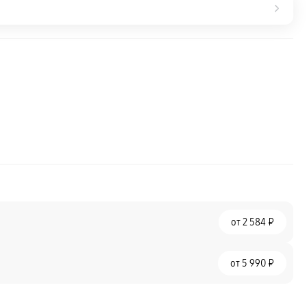
от
2 584 ₽
от
5 990 ₽