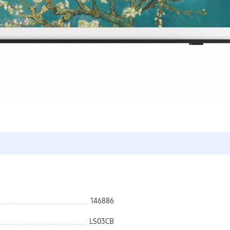
146886
LS03CB