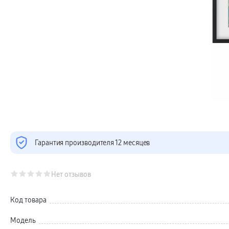
Телевизоры Samsung Серия S (OLED)
Телевизоры Samsung Серия 6
Телевизоры Samsung Серия Микро RGB
Телевизоры Samsung Серия Мини LED
Портативные дисплеи Samsung
гарантия
сплит
доставка
Аксессуары для тв
Кронштейны
Рамки
пвз
Мультимедиа
гарантия
Наушники
Беспроводные наушники
Проводные наушники
Наушники с шумоподавлением
Гарантия производителя 12 месяцев
TWS наушники
доставка
Акустические системы
пвз
Нет отзывов
сплит
Аксессуары
Поисковые трекеры
Код товара
Чехлы
Защитные стекла
Модель
Зарядные устройства