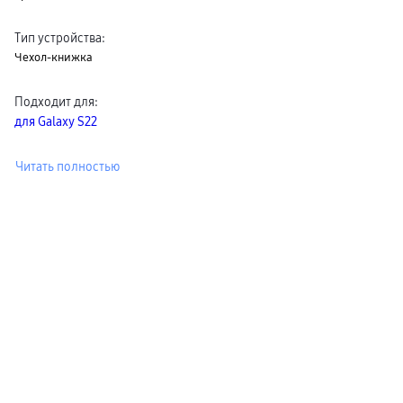
Клавиатуры для планшетов
Клавиатуры
Тип устройства
:
пвз
сплит
Чехол-книжка
Уценка
Подходит для
:
для Galaxy S22
Читать полностью