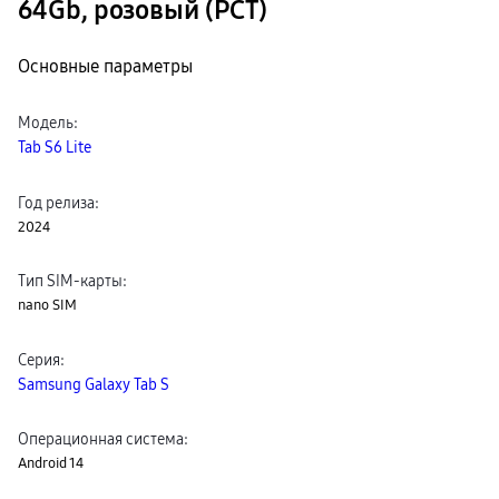
64Gb, розовый (РСТ)
Клавиатуры
пвз
сплит
Основные параметры
Уценка
Модель
:
Tab S6 Lite
Год релиза
:
2024
Тип SIM-карты
:
nano SIM
Серия
:
Samsung Galaxy Tab S
Операционная система
:
Android 14