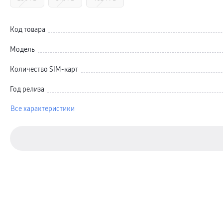
Автомобильные держатели
Внешние аккумуляторы
Стилусы
Ремешки для часов
Код товара
Аксессуары для телевизоров
Аксессуары для проекторов
Модель
Накопители
Клавиатуры для планшетов
Клавиатуры
Количество SIM-карт
пвз
сплит
Год релиза
Уценка
Все характеристики