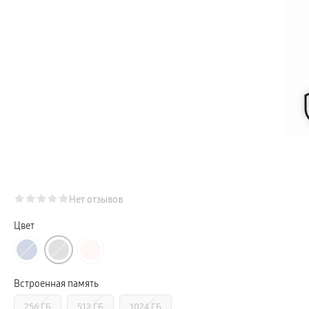
Телевизоры Samsung Серия Микро RGB
Телевизоры Samsung Серия Мини LED
Портативные дисплеи Samsung
гарантия
сплит
доставка
Аксессуары для тв
Кронштейны
Рамки
пвз
Мультимедиа
гарантия
Наушники
Беспроводные наушники
Проводные наушники
Наушники с шумоподавлением
TWS наушники
доставка
Нет отзывов
Акустические системы
пвз
сплит
Цвет
Аксессуары
Поисковые трекеры
Чехлы
Защитные стекла
Зарядные устройства
Встроенная память
Карты памяти и флэш-накопители
Кабели и переходники
256 ГБ
512 ГБ
1024 ГБ