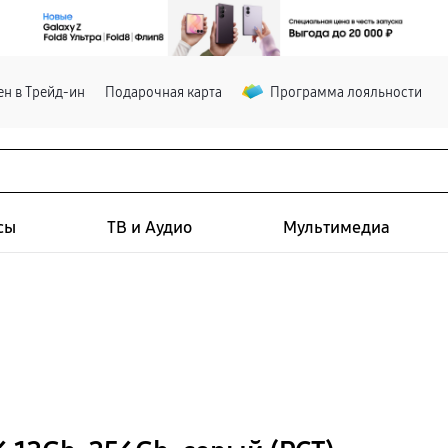
н в Трейд-ин
Подарочная карта
Программа лояльности
сы
ТВ и Аудио
Мультимедиа