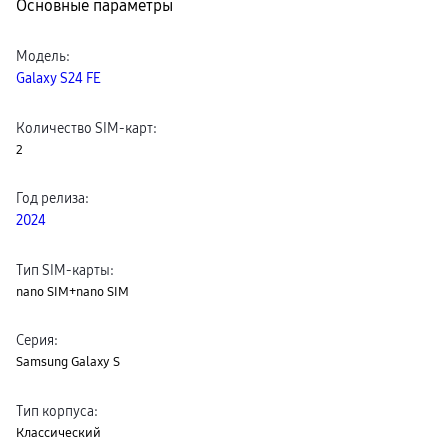
Основные параметры
пвз
сплит
Уценка
Модель
:
Galaxy S24 FE
Количество SIM-карт
:
2
Год релиза
:
2024
Тип SIM-карты
:
nano SIM+nano SIM
Серия
:
Samsung Galaxy S
Тип корпуса
:
Классический